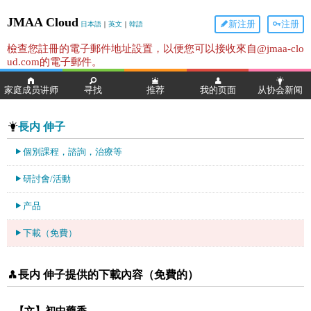
JMAA Cloud
新注册
注册
日本語
｜
英文
｜
韓語
檢查您註冊的電子郵件地址設置，以便您可以接收來自@jmaa-clo
ud.com的電子郵件。
家庭成员讲师
寻找
推荐
我的页面
从协会新闻
長内 伸子
個別課程，諮詢，治療等
研討會/活動
产品
下載（免費）
長内 伸子提供的下載內容（免費的）
【文】初中藥香