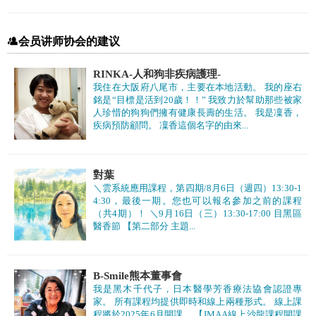
会员讲师协会的建议
RINKA-人和狗非疾病護理-
我住在大阪府八尾市，主要在本地活動。 我的座右
銘是“目標是活到20歲！！” 我致力於幫助那些被家
人珍惜的狗狗們擁有健康長壽的生活。 我是凜香，
疾病預防顧問。 凜香這個名字的由來...
對葉
＼雲系統應用課程，第四期/8月6日（週四）13:30-1
4:30，最後一期。您也可以報名參加之前的課程
（共4期）！ ＼9月16日（三）13:30-17:00 目黑區
醫香節 【第二部分 主題...
B-Smile熊本董事會
我是黑木千代子，日本醫學芳香療法協會認證專
家。 所有課程均提供即時和線上兩種形式。 線上課
程將於2025年6月開課。 【JMAA線上沙龍課程開課