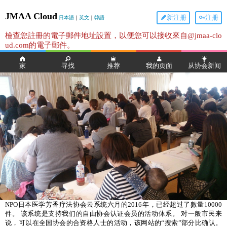
JMAA Cloud
新注册
注册
日本語
｜
英文
｜
韓語
檢查您註冊的電子郵件地址設置，以便您可以接收來自@jmaa-clo
ud.com的電子郵件。
家
寻找
推荐
我的页面
从协会新闻
NPO日本医学芳香疗法协会云系统六月的2016年，已经超过了數量10000
件。 该系统是支持我们的自由协会认证会员的活动体系。 对一般市民来
说，可以在全国协会的合资格人士的活动，该网站的“搜索”部分比确认。