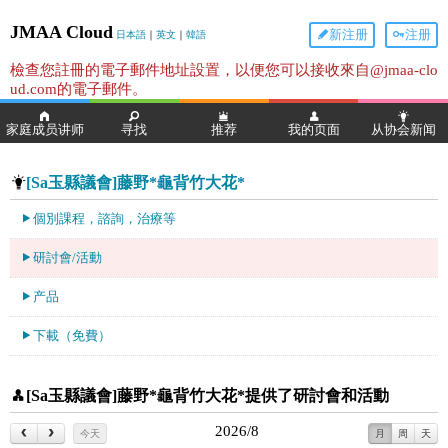
JMAA Cloud
新注册
注册
日本語
｜
英文
｜
韓語
檢查您註冊的電子郵件地址設置，以便您可以接收來自@jmaa-clo
ud.com的電子郵件。
家庭成员讲师
寻找
推荐
我的页面
从协会新闻
[Sa玉縣議會]藤野*龜背竹大花*
個別課程，諮詢，治療等
研討會/活動
产品
下載（免費）
[Sa玉縣議會]藤野*龜背竹大花*提供了研討會和活動
2026/8
今天
月
周
天