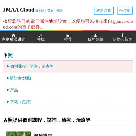
JMAA Cloud
新注册
注册
日本語
｜
英文
｜
韓語
檢查您註冊的電子郵件地址設置，以便您可以接收來自@jmaa-clo
ud.com的電子郵件。
家庭成员讲师
寻找
推荐
我的页面
从协会新闻
照
個別課程，諮詢，治療等
研討會/活動
产品
下載（免費）
照提供個別課程，諮詢，治療，治療等
預約課程