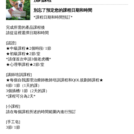
別忘了預定您的課程日期和時間
*課程日期和時間預訂*
完成所需的產品課程後
請從這裡選擇日期和時間
[認證]
★中級課程★2個時段/ 1節
★初級課程★2節/堂
*請僅首次申請3個老虎機*
★心理學課程★2節/堂
[講師培訓課程]
★每個自我護理治療師教師培訓課程和QOL規劃師課程★
6節/ 1節（1天的課）
3個插槽/ 1節（2天的課）
*課程可分為2天*
[小課程]
請在每個課程所述的時間範圍內進行預訂
[手工皂]
3節/ 1節