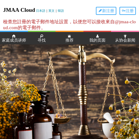
JMAA Cloud
新注册
注册
日本語
｜
英文
｜
韓語
檢查您註冊的電子郵件地址設置，以便您可以接收來自@jmaa-clo
ud.com的電子郵件。
家庭成员讲师
寻找
推荐
我的页面
从协会新闻