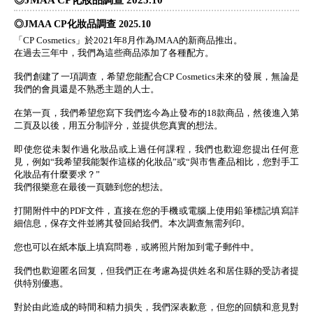
◎JMAA CP化妝品調查 2025.10
「CP Cosmetics」於2021年8月作為JMAA的新商品推出。
在過去三年中，我們為這些商品添加了各種配方。
我們創建了一項調查，希望您能配合CP Cosmetics未來的發展，無論是
我們的會員還是不熟悉主題的人士。
在第一頁，我們希望您寫下我們迄今為止發布的18款商品，然後進入第
二頁及以後，用五分制評分，並提供您真實的想法。
即使您從未製作過化妝品或上過任何課程，我們也歡迎您提出任何意
見，例如“我希望我能製作這樣的化妝品”或“與市售產品相比，您對手工
化妝品有什麼要求？”
我們很樂意在最後一頁聽到您的想法。
打開附件中的PDF文件，直接在您的手機或電腦上使用鉛筆標記填寫詳
細信息，保存文件並將其發回給我們。本次調查無需列印。
您也可以在紙本版上填寫問卷，或將照片附加到電子郵件中。
我們也歡迎匿名回复，但我們正在考慮為提供姓名和居住縣的受訪者提
供特別優惠。
對於由此造成的時間和精力損失，我們深表歉意，但您的回饋和意見對