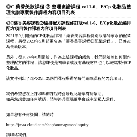
◎C 藥香美妝課程 ② 整理食譜課程 vol.1-6、E/Cp 化妝品整
理食譜專案製作課程內容項目列表
◎C藥香美容課程②編排配方課程修訂版vol.1-6、E/Cp化妝品編排
配方項目製作課程內容項目列表
2021年9月開始的CP化妝品課程「藥香美容課程特別版講師家永的配菜
課程」將從2023年5月起更名為「藥香美容課程②配菜課程」。已修改
為最新版本。
另外，從2024年6月開始，作為上述課程的續集，我們開始瞭如何製作
整理配方的課程，讓您即使是初學者或沒有基礎材料也可以輕鬆製作CP
化妝品。
該文件列出了迄今為止為兩門課程舉辦的每門編號課程的內容項目。
我們希望您在上課和舉辦課程時會發現此清單有所幫助。
如果您想參加任何號碼，請聯絡兵庫縣董事會或申請私人課程。
如果您有任何疑問，請隨時
https://jmaa-cloud.com/shop/aromagrasse/inquiry
請聯絡我們。