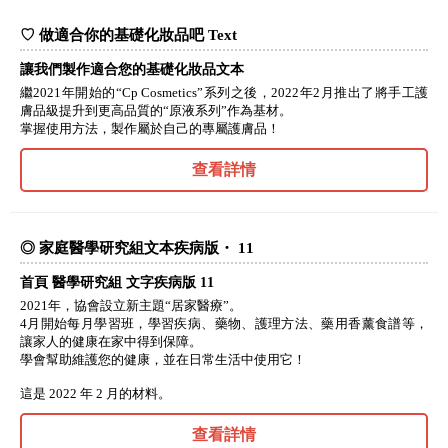
♡ 做適合你的基礎化妝品吧 Text
讓我們製作適合您的基礎化妝品文本
繼2021年開始的“Cp Cosmetics”系列之後，2022年2月推出了將手工護
膚品級提升到更高品質的“原液系列”作為基材。
掌握使用方法，製作屬於自己的專屬護膚品！
查看詳情
◎ 家庭醫學研究組文本疾病版・ 11
首頁 醫學研究組 文字疾病版 11
2021年，協會設立新主題“居家醫療”。
4月開始每月學習班，學習疾病、藥物、護理方法、藥用香薰食譜等，
讓家人的健康在家中得到保障。
學會幫助維護您的健康，並在日常生活中使用它！
這是 2022 年 2 月的材料。
查看詳情