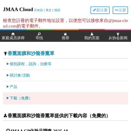
JMAA Cloud
新注册
注册
日本語
｜
英文
｜
韓語
檢查您註冊的電子郵件地址設置，以便您可以接收來自@jmaa-clo
ud.com的電子郵件。
家庭成员讲师
寻找
推荐
我的页面
从协会新闻
香熏面膜和沙龍香熏草
個別課程，諮詢，治療等
研討會/活動
产品
下載（免費）
香熏面膜和沙龍香熏草提供的下載內容（免費的）
◎JMAA CP化妝品調查 2025.10