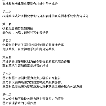
有機和無機化學化學融合柑橘中所含成分
第二名
根據結構式對有機化學進行分類氣味的表達樹木系統中所含成分
第三名
碳氫化合物醇醛酮醚酯
氧化物，內酯，羧酸和其他異構體
第四名
您看到分析表了嗎關於載體油關於凝膠滲透率
免疫系統，自主神經系統和內分泌系統
第五名
精油的藥理作用抗肌力酚係數香氣和克抗感染作用
薰衣草抗生素和病毒是感冒的精油
第六名
壓力和壓力源關於壓力應力步驟的研究報告
壓力和大腦功能壓力對自主神經系統的影響。
應激對免疫系統的影響應激心理狀態應激和香氣內分泌系統
第七名
令人愉快和不愉快的壓力壓力類型壓力的度量
壓力管理香水的心理作用