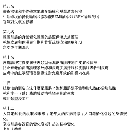
第八名
晝夜節律和生物學本能晝夜節律和褪黑激素分泌
生活環境的變化睡眠和腦功能REM睡眠和非REM睡眠失眠
香氣對失眠的影響
第九名
絕經引起的身體變化絕經的起源保濕皮膚護理
乾性皮膚和保濕更年期和骨質疏鬆症治療更年期
寒冷更年期混合
第十名
皮膚護理定義皮膚護理類型保濕皮膚護理乾性皮膚和保濕
防止衰老的皮膚護理紫外線和皮膚疾病汗腺和皮脂腺吸收到皮膚
皮膚中的血液循環香熏療法對免疫系統的影響內在美
11日
植物油的製造方法什麼是脂肪？飽和脂肪酸不飽和脂肪酸必需脂肪酸
乾和非干（碘）脂肪酸結構植物油和維生素
載油類型浸出油
第十二
人口老齡化的現狀和未來；老年人的疾病特徵；人口老齡化引起的身體變
化。
衰老引起各器官的變化衰老引起的精神變化
老年人香薰