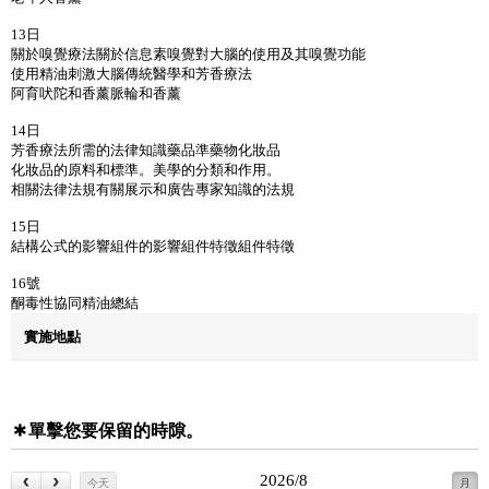
13日
關於嗅覺療法關於信息素嗅覺對大腦的使用及其嗅覺功能
使用精油刺激大腦傳統醫學和芳香療法
阿育吠陀和香薰脈輪和香薰
14日
芳香療法所需的法律知識藥品準藥物化妝品
化妝品的原料和標準。美學的分類和作用。
相關法律法規有關展示和廣告專家知識的法規
15日
結構公式的影響組件的影響組件特徵組件特徵
16號
酮毒性協同精油總結
實施地點
單擊您要保留的時隙。
2026/8
今天
月