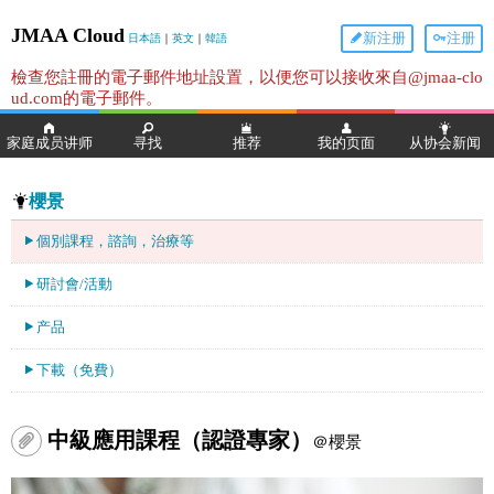
JMAA Cloud
新注册
注册
日本語
｜
英文
｜
韓語
檢查您註冊的電子郵件地址設置，以便您可以接收來自@jmaa-clo
ud.com的電子郵件。
家庭成员讲师
寻找
推荐
我的页面
从协会新闻
櫻景
個別課程，諮詢，治療等
研討會/活動
产品
下載（免費）
中級應用課程（認證專家）
＠櫻景