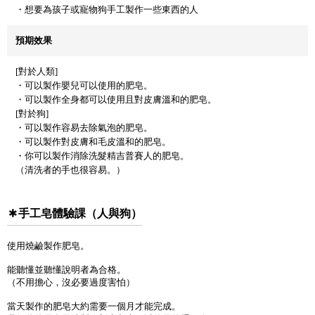
・想要為孩子或寵物狗手工製作一些東西的人
預期效果
[對於人類]
・可以製作嬰兒可以使用的肥皂。
・可以製作全身都可以使用且對皮膚溫和的肥皂。
[對於狗]
・可以製作容易去除氣泡的肥皂。
・可以製作對皮膚和毛皮溫和的肥皂。
・你可以製作消除洗髮精吉普賽人的肥皂。
（清洗者的手也很容易。）
手工皂體驗課（人與狗）
使用燒鹼製作肥皂。
能聽懂並聽懂說明者為合格。
（不用擔心，沒必要過度害怕）
當天製作的肥皂大約需要一個月才能完成。