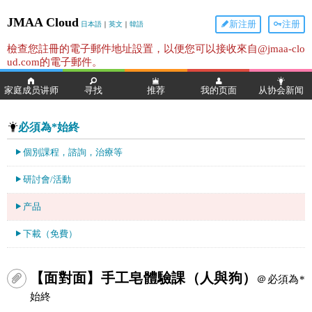
JMAA Cloud
新注册
注册
日本語
｜
英文
｜
韓語
檢查您註冊的電子郵件地址設置，以便您可以接收來自@jmaa-clo
ud.com的電子郵件。
家庭成员讲师
寻找
推荐
我的页面
从协会新闻
必須為*始終
個別課程，諮詢，治療等
研討會/活動
产品
下載（免費）
【面對面】手工皂體驗課（人與狗）
＠必須為*
始終