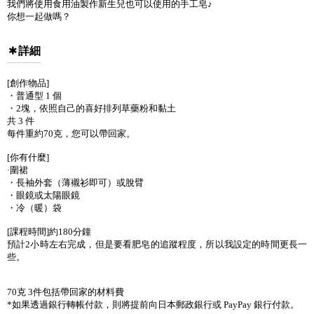
我們將使用食用油製作新生兒也可以使用的手工皂♪
你想一起做嗎？
詳細
[創作物品]
・普通型 1 個
・2塊，依照自己的喜好排列草藥粉和黏土
共 3 件
每件重約70克，您可以帶回家。
[你有什麼]
·圍裙
・長袖外套（薄襯衫即可）或脫臂
・眼鏡或太陽眼鏡
・冷（暖）袋
[課程時間]約180分鐘
預計2小時左右完成，但是要看肥皂的追蹤程度，所以我設定的時間更長一
些。
70克 3件包括帶回家的材料費
*如果透過銀行轉帳付款，則將提前向日本郵政銀行或 PayPay 銀行付款。