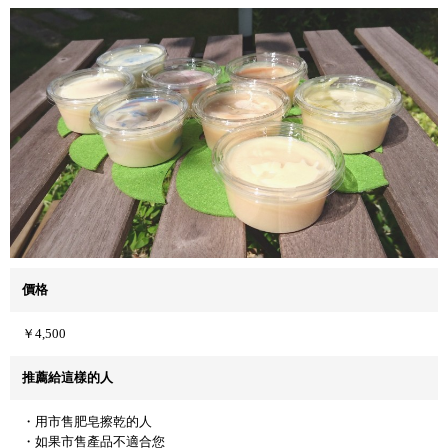
價格
￥4,500
推薦給這樣的人
・用市售肥皂擦乾的人
・如果市售產品不適合您