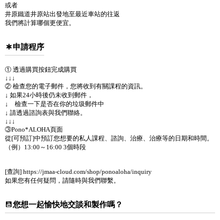
或者
井原鐵道井原站出發地至最近車站的往返
我們將計算哪個更便宜。
申請程序
① 透過購買按鈕完成購買
↓↓↓
② 檢查您的電子郵件，您將收到有關課程的資訊。
↓ 如果24小時後仍未收到郵件，
↓ 檢查一下是否在你的垃圾郵件中
↓ 請透過諮詢表與我們聯絡。
↓↓↓
③Pono*ALOHA頁面
從[可預訂]中預訂您想要的私人課程、諮詢、治療、治療等的日期和時間。
（例）13:00～16:00 3個時段
[查詢] https://jmaa-cloud.com/shop/ponoaloha/inquiry
如果您有任何疑問，請隨時與我們聯繫。
您想一起愉快地交談和製作嗎？