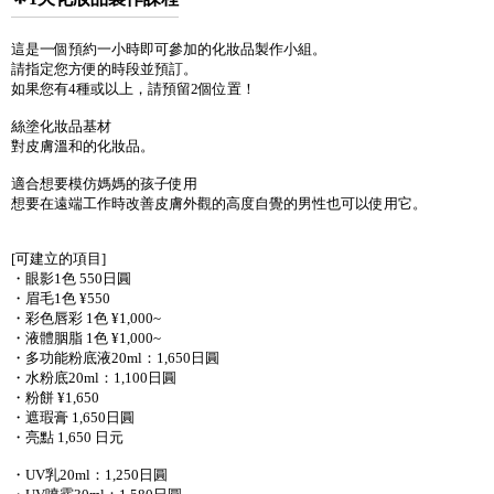
這是一個預約一小時即可參加的化妝品製作小組。
請指定您方便的時段並預訂。
如果您有4種或以上，請預留2個位置！
絲塗化妝品基材
對皮膚溫和的化妝品。
適合想要模仿媽媽的孩子使用
想要在遠端工作時改善皮膚外觀的高度自覺的男性也可以使用它。
[可建立的項目]
・眼影1色 550日圓
・眉毛1色 ¥550
・彩色唇彩 1色 ¥1,000~
・液體胭脂 1色 ¥1,000~
・多功能粉底液20ml：1,650日圓
・水粉底20ml：1,100日圓
・粉餅 ¥1,650
・遮瑕膏 1,650日圓
・亮點 1,650 日元
・UV乳20ml：1,250日圓