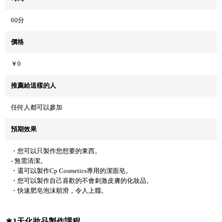
60分
價格
￥0
推薦給這樣的人
任何人都可以參加
預期效果
・您可以只製作您想要的東西。
- 無需清潔。
・還可以製作Cp Cosmetics專用的潔面皂。
・您可以製作自己喜歡的不會刺激皮膚的化妝品。
・快速肥皂泡沫順滑，令人上癮。
1天化妝品製作課程