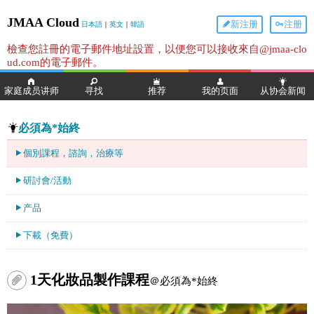
JMAA Cloud
新注册
注册
日本語
｜
英文
｜
韓語
檢查您註冊的電子郵件地址設置，以便您可以接收來自@jmaa-clo
ud.com的電子郵件。
家庭成员讲师
寻找
推荐
我的页面
从协会新闻
必須為*始終
個別課程，諮詢，治療等
研討會/活動
产品
下載（免費）
1天化妝品製作課程
＠必須為*始終