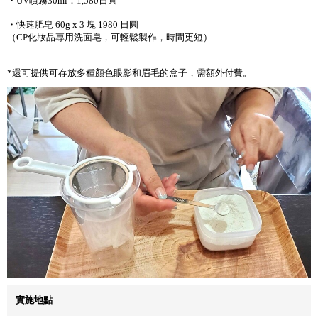
・UV噴霧30ml：1,580日圓
・快速肥皂 60g x 3 塊 1980 日圓
（CP化妝品專用洗面皂，可輕鬆製作，時間更短）
*還可提供可存放多種顏色眼影和眉毛的盒子，需額外付費。
實施地點