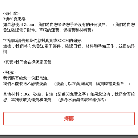
<做什麼>
3塊60克肥皂
如果您使用 Zoom，我們將向您發送您手邊沒有的任何資料。 （我們將向您
發送確認電子郵件。單獨的運費、貨櫃費和材料費）
*申請時請告知我們您對真實或ZOOM的偏好。
然後，我們將向您發送電子郵件，確認日程、材料和準備工作，並提供諮
詢。
<真實>我們會在導師家回复
<飛漲>
我們將寄給您一份肥皂油。
我們不能發送乙醇或燒鹼。 （燒鹼可以在藥局購買。購買時需要蓋章。）
其他材料：BG、砂糖、甘油（請參閱免費文字）如果您沒有，我們會寄給
您。單獨收取貨櫃費和運費。 （參考水滴銷售表容器價格）
採購