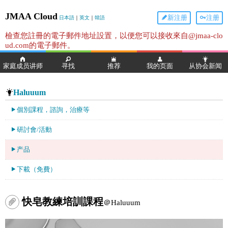
JMAA Cloud
新注册
注册
日本語
｜
英文
｜
韓語
檢查您註冊的電子郵件地址設置，以便您可以接收來自@jmaa-clo
ud.com的電子郵件。
家庭成员讲师
寻找
推荐
我的页面
从协会新闻
Haluuum
個別課程，諮詢，治療等
研討會/活動
产品
下載（免費）
快皂教練培訓課程
＠Haluuum