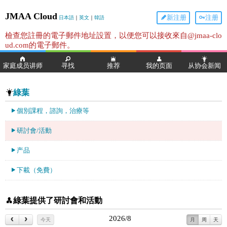
JMAA Cloud
新注册
注册
日本語
｜
英文
｜
韓語
檢查您註冊的電子郵件地址設置，以便您可以接收來自@jmaa-clo
ud.com的電子郵件。
家庭成员讲师
寻找
推荐
我的页面
从协会新闻
綠葉
個別課程，諮詢，治療等
研討會/活動
产品
下載（免費）
綠葉提供了研討會和活動
2026/8
今天
月
周
天